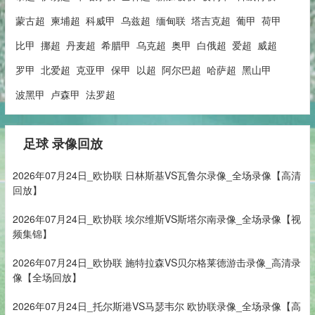
蒙古超
柬埔超
科威甲
乌兹超
缅甸联
塔吉克超
葡甲
荷甲
比甲
挪超
丹麦超
希腊甲
乌克超
奥甲
白俄超
爱超
威超
罗甲
北爱超
克亚甲
保甲
以超
阿尔巴超
哈萨超
黑山甲
波黑甲
卢森甲
法罗超
足球 录像回放
2026年07月24日_欧协联 日林斯基VS瓦鲁尔录像_全场录像【高清
回放】
2026年07月24日_欧协联 埃尔维斯VS斯塔尔南录像_全场录像【视
频集锦】
2026年07月24日_欧协联 施特拉森VS贝尔格莱德游击录像_高清录
像【全场回放】
2026年07月24日_托尔斯港VS马瑟韦尔 欧协联录像_全场录像【高