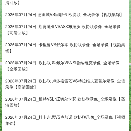
清回放】
2026年07月24日 德里城VS里耶卡 欧协联_全场录像【视频集锦】
2026年07月24日_斯肯迪亚VSASK布拉沃 欧协联录像_全场录像
【高清回放】
2026年07月24日_卡里鲁VS舒尔本 欧协联录像_全场录像【视频集
锦】
2026年07月24日_欧协联 科佩尔VSNSI鲁纳维克录像_全场录像
【全场回放】
2026年07月24日_欧协联 卢多格雷茨VS特拉维夫夏普尔录像_全场
录像【高清回放】
2026年07月24日_根特VSLNZ切尔卡瑟 欧协联录像_全场录像【高
清回放】
2026年07月24日_杜卡吉尼VS卢加诺 欧协联录像_全场录像【视频
集锦】