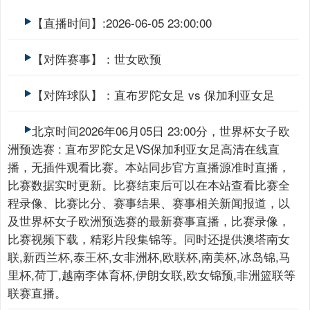
【直播时间】:2026-06-05 23:00:00
【对阵赛事】：世女欧预
【对阵球队】：直布罗陀女足 vs 保加利亚女足
北京时间2026年06月05日 23:00分，世界杯女子欧
洲预选赛 : 直布罗陀女足VS保加利亚女足高清在线直
播，无插件观看比赛。本站同步官方直播源准时直播，
比赛数据实时更新。比赛结束后可以在本站查看比赛全
程录像、比赛比分、赛事结果、赛事相关新闻报道，以
及世界杯女子欧洲预选赛的最新赛事直播，比赛录像，
比赛视频下载，精彩片段集锦等。同时还提供澳塔南女
联,新西兰杯,泰王杯,女非洲杯,欧联杯,南美杯,冰岛锦,马
里杯,荷丁,越南李体育杯,伊朗女联,欧女锦预,非洲篮联等
联赛直播。