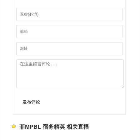
发布评论
菲MPBL 宿务精英 相关直播