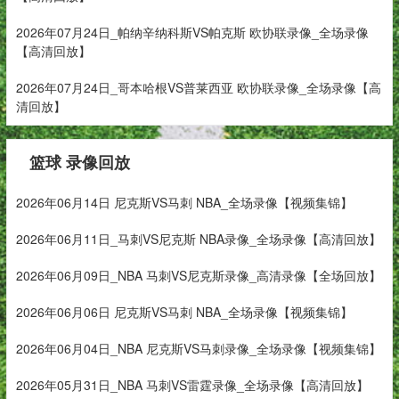
2026年07月24日_帕纳辛纳科斯VS帕克斯 欧协联录像_全场录像
【高清回放】
2026年07月24日_哥本哈根VS普莱西亚 欧协联录像_全场录像【高
清回放】
篮球 录像回放
2026年06月14日 尼克斯VS马刺 NBA_全场录像【视频集锦】
2026年06月11日_马刺VS尼克斯 NBA录像_全场录像【高清回放】
2026年06月09日_NBA 马刺VS尼克斯录像_高清录像【全场回放】
2026年06月06日 尼克斯VS马刺 NBA_全场录像【视频集锦】
2026年06月04日_NBA 尼克斯VS马刺录像_全场录像【视频集锦】
2026年05月31日_NBA 马刺VS雷霆录像_全场录像【高清回放】