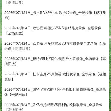
【高清回放】
2026年07月24日_卡里鲁VS舒尔本 欧协联录像_全场录像【视频集
锦】
2026年07月24日_欧协联 科佩尔VSNSI鲁纳维克录像_全场录像
【全场回放】
2026年07月24日_欧协联 卢多格雷茨VS特拉维夫夏普尔录像_全场
录像【高清回放】
2026年07月24日_根特VSLNZ切尔卡瑟 欧协联录像_全场录像【高
清回放】
2026年07月24日_杜卡吉尼VS卢加诺 欧协联录像_全场录像【视频
集锦】
2026年07月24日_佩特罗古VS巴尼亚卢卡战士 欧协联录像_高清录
像【全场回放】
2026年07月24日_GKS卡托威斯VS日利纳 欧协联录像_全场录像
【高清回放】