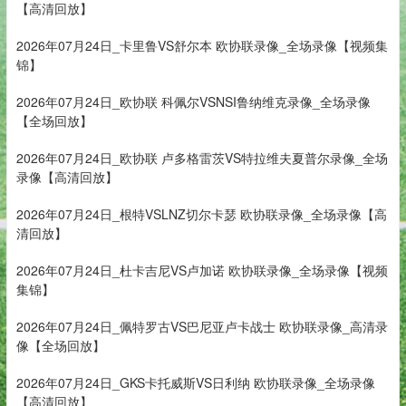
【高清回放】
2026年07月24日_卡里鲁VS舒尔本 欧协联录像_全场录像【视频集
锦】
2026年07月24日_欧协联 科佩尔VSNSI鲁纳维克录像_全场录像
【全场回放】
2026年07月24日_欧协联 卢多格雷茨VS特拉维夫夏普尔录像_全场
录像【高清回放】
2026年07月24日_根特VSLNZ切尔卡瑟 欧协联录像_全场录像【高
清回放】
2026年07月24日_杜卡吉尼VS卢加诺 欧协联录像_全场录像【视频
集锦】
2026年07月24日_佩特罗古VS巴尼亚卢卡战士 欧协联录像_高清录
像【全场回放】
2026年07月24日_GKS卡托威斯VS日利纳 欧协联录像_全场录像
【高清回放】