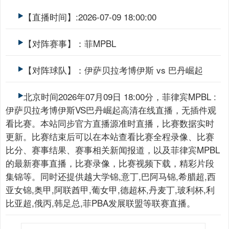
【直播时间】:2026-07-09 18:00:00
【对阵赛事】：菲MPBL
【对阵球队】：伊萨贝拉考博伊斯 vs 巴丹崛起
北京时间2026年07月09日 18:00分，菲律宾MPBL :
伊萨贝拉考博伊斯VS巴丹崛起高清在线直播，无插件观
看比赛。本站同步官方直播源准时直播，比赛数据实时
更新。比赛结束后可以在本站查看比赛全程录像、比赛
比分、赛事结果、赛事相关新闻报道，以及菲律宾MPBL
的最新赛事直播，比赛录像，比赛视频下载，精彩片段
集锦等。同时还提供越大学锦,意丁,巴阿马锦,希腊超,西
亚女锦,奥甲,阿联酋甲,葡女甲,德超杯,丹麦丁,玻利杯,利
比亚超,俄丙,韩足总,菲PBA发展联盟等联赛直播。