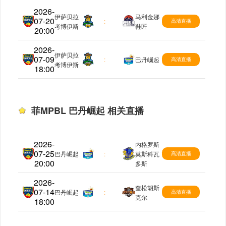
2026-
伊萨贝拉
马利金娜
07-20
菲MPBL
:
高清直播
考博伊斯
鞋匠
20:00
2026-
伊萨贝拉
07-09
菲MPBL
:
巴丹崛起
高清直播
考博伊斯
18:00
菲MPBL 巴丹崛起 相关直播
2026-
内格罗斯
07-25
菲MPBL
巴丹崛起
:
莫斯科瓦
高清直播
20:00
多斯
2026-
奎松胡斯
07-14
菲MPBL
巴丹崛起
:
高清直播
克尔
18:00