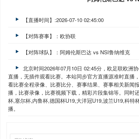
【直播时间】:2026-07-10 02:45:00
【对阵赛事】：欧协联
【对阵球队】：阿姆伦斯巴达 vs NSI鲁纳维克
北京时间2026年07月10日 02:45分，欧足联欧
直播，无插件观看比赛。本站同步官方直播源准时直播
看比赛全程录像、比赛比分、赛事结果、赛事相关新闻
播，比赛录像，比赛视频下载，精彩片段集锦等。同时还提供
杯,塞尔杯,内鲁杯,德国杯U19,大洋冠U19,波兰U19,科特
播。