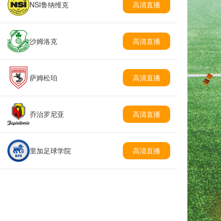
NSI鲁纳维克
高清直播
沙姆洛克
高清直播
萨姆松珀
高清直播
乔治罗尼亚
高清直播
里加足球学院
高清直播