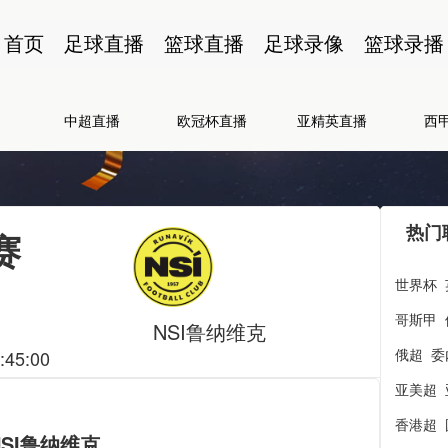
首页
足球直播
篮球直播
足球录像
篮球录播
中超直播
欧冠杯直播
亚精英直播
西
热门
赛
世界杯
哥斯甲
NSI鲁纳维克
俄超
委
:45:00
亚美超
香港超
NSI鲁纳维克