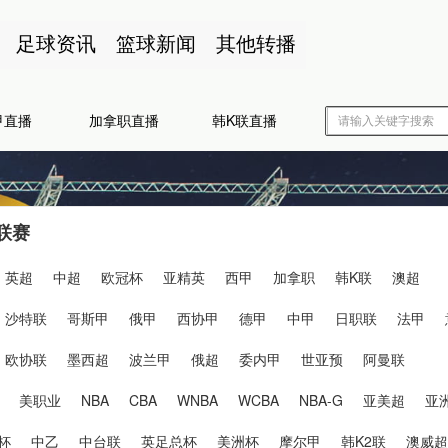
足球资讯
篮球新闻
其他转播
甲直播
加拿职直播
韩K联直播
联赛
英超
中超
欧冠杯
亚精英
西甲
加拿职
韩K联
澳超
沙特联
哥斯甲
俄甲
西协甲
德甲
中甲
日职联
法甲
欧协联
墨西超
波兰甲
俄超
委内甲
世亚预
阿曼联
美职业
NBA
CBA
WNBA
WCBA
NBA-G
亚美超
亚
杯
中乙
中台联
英足总杯
美洲杯
摩尔甲
韩K2联
澳威超