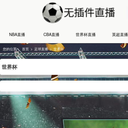
NBA直播
CBA直播
世界杯直播
英超直播
您的位置：
首页
>
足球直播
>
世界杯
世界杯