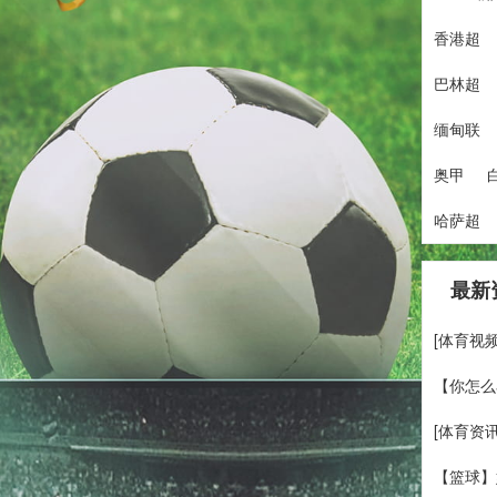
香港超
巴林超
缅甸联
奥甲
哈萨超
最新
[体育视
【你怎么
[体育资
【篮球】