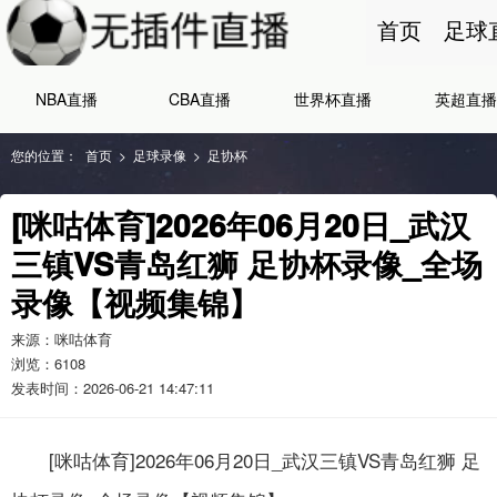
首页
足球
NBA直播
CBA直播
世界杯直播
英超直播
您的位置：
首页
>
足球录像
>
足协杯
[咪咕体育]2026年06月20日_武汉
三镇VS青岛红狮 足协杯录像_全场
录像【视频集锦】
来源：咪咕体育
浏览：
6108
发表时间：2026-06-21 14:47:11
[咪咕体育]2026年06月20日_武汉三镇VS青岛红狮 足