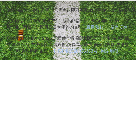
弃了传统的插件安装模式,用户只需点击即可观看,有效避免了安全隐患和
联系电话：176-0838-5752
联系邮箱：FUfcPGC@qq.com
联
系地址：西藏自治区凤凰县文明路716号
联系我们
留言反馈
Copyright © 2016-2025 无插件直播,高清NBA,足球赛事,极速无插
件,观看平台,在线体育,高清直播,免费高清赛事,低延迟直播,篮球视
频 版权所有 备案号:
川ICP备2020036383号
网站地图