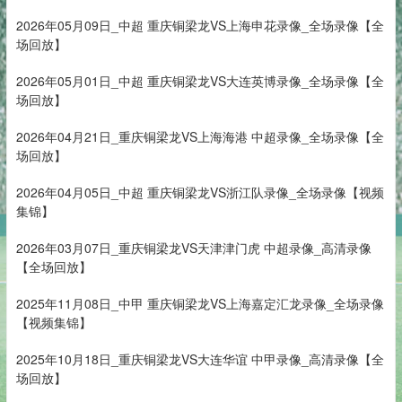
2026年05月09日_中超 重庆铜梁龙VS上海申花录像_全场录像【全
场回放】
2026年05月01日_中超 重庆铜梁龙VS大连英博录像_全场录像【全
场回放】
2026年04月21日_重庆铜梁龙VS上海海港 中超录像_全场录像【全
场回放】
2026年04月05日_中超 重庆铜梁龙VS浙江队录像_全场录像【视频
集锦】
2026年03月07日_重庆铜梁龙VS天津津门虎 中超录像_高清录像
【全场回放】
2025年11月08日_中甲 重庆铜梁龙VS上海嘉定汇龙录像_全场录像
【视频集锦】
2025年10月18日_重庆铜梁龙VS大连华谊 中甲录像_高清录像【全
场回放】