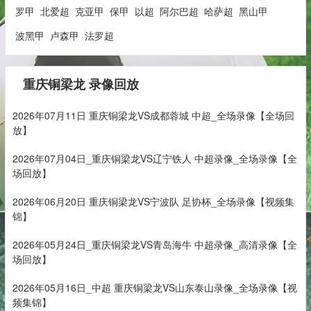
罗甲
北爱超
克亚甲
保甲
以超
阿尔巴超
哈萨超
黑山甲
波黑甲
卢森甲
法罗超
重庆铜梁龙 录像回放
2026年07月11日 重庆铜梁龙VS成都蓉城 中超_全场录像【全场回
放】
2026年07月04日_重庆铜梁龙VS辽宁铁人 中超录像_全场录像【全
场回放】
2026年06月20日 重庆铜梁龙VS宁波队 足协杯_全场录像【视频集
锦】
2026年05月24日_重庆铜梁龙VS青岛海牛 中超录像_高清录像【全
场回放】
2026年05月16日_中超 重庆铜梁龙VS山东泰山录像_全场录像【视
频集锦】