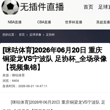
首页
足球
NBA直播
CBA直播
世界杯直播
英超直播
您的位置：
首页
>
足球录像
>
足协杯
[咪咕体育]2026年06月20日 重庆
铜梁龙VS宁波队 足协杯_全场录像
【视频集锦】
来源：咪咕体育
浏览：
6404
发表时间：2026-06-21 14:47:11
[咪咕体育]2026年06月20日 重庆铜梁龙VS宁波队 足