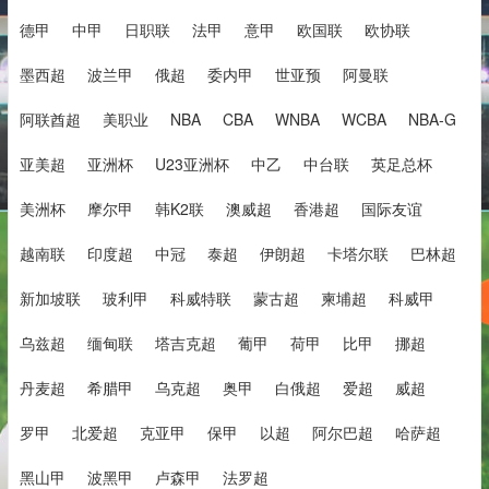
德甲
中甲
日职联
法甲
意甲
欧国联
欧协联
墨西超
波兰甲
俄超
委内甲
世亚预
阿曼联
阿联酋超
美职业
NBA
CBA
WNBA
WCBA
NBA-G
亚美超
亚洲杯
U23亚洲杯
中乙
中台联
英足总杯
美洲杯
摩尔甲
韩K2联
澳威超
香港超
国际友谊
越南联
印度超
中冠
泰超
伊朗超
卡塔尔联
巴林超
新加坡联
玻利甲
科威特联
蒙古超
柬埔超
科威甲
乌兹超
缅甸联
塔吉克超
葡甲
荷甲
比甲
挪超
丹麦超
希腊甲
乌克超
奥甲
白俄超
爱超
威超
罗甲
北爱超
克亚甲
保甲
以超
阿尔巴超
哈萨超
黑山甲
波黑甲
卢森甲
法罗超