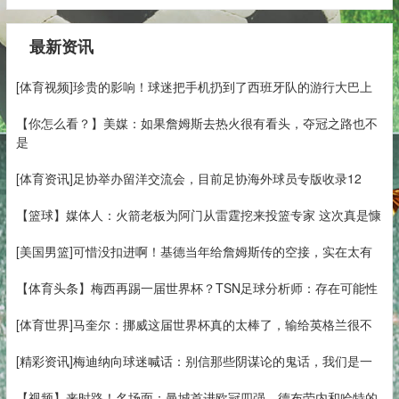
最新资讯
[体育视频]珍贵的影响！球迷把手机扔到了西班牙队的游行大巴上
【你怎么看？】美媒：如果詹姆斯去热火很有看头，夺冠之路也不
是
[体育资讯]足协举办留洋交流会，目前足协海外球员专版收录12
【篮球】媒体人：火箭老板为阿门从雷霆挖来投篮专家 这次真是慷
[美国男篮]可惜没扣进啊！基德当年给詹姆斯传的空接，实在太有
【体育头条】梅西再踢一届世界杯？TSN足球分析师：存在可能性
[体育世界]马奎尔：挪威这届世界杯真的太棒了，输给英格兰很不
[精彩资讯]梅迪纳向球迷喊话：别信那些阴谋论的鬼话，我们是一
【视频】来时路！名场面：曼城首进欧冠四强，德布劳内和哈特的