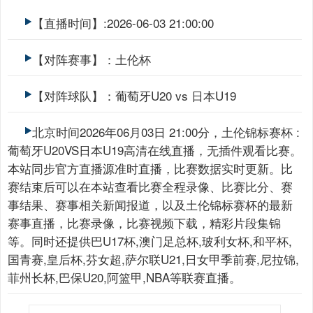
【直播时间】:2026-06-03 21:00:00
【对阵赛事】：土伦杯
【对阵球队】：葡萄牙U20 vs 日本U19
北京时间2026年06月03日 21:00分，土伦锦标赛杯 :
葡萄牙U20VS日本U19高清在线直播，无插件观看比赛。
本站同步官方直播源准时直播，比赛数据实时更新。比
赛结束后可以在本站查看比赛全程录像、比赛比分、赛
事结果、赛事相关新闻报道，以及土伦锦标赛杯的最新
赛事直播，比赛录像，比赛视频下载，精彩片段集锦
等。同时还提供巴U17杯,澳门足总杯,玻利女杯,和平杯,
国青赛,皇后杯,芬女超,萨尔联U21,日女甲季前赛,尼拉锦,
菲州长杯,巴保U20,阿篮甲,NBA等联赛直播。