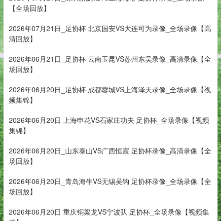
【全场回放】
2026年07月21日_足协杯 北京国安VS大连可为录像_全场录像【高
清回放】
2026年06月21日_足协杯 云南玉昆VS苏州东吴录像_高清录像【全
场回放】
2026年06月20日_足协杯 成都蓉城VS上海泽天录像_全场录像【视
频集锦】
2026年06月20日 上海申花VS石家庄功夫 足协杯_全场录像【视频
集锦】
2026年06月20日_山东泰山VS广西恒宸 足协杯录像_高清录像【全
场回放】
2026年06月20日_青岛海牛VS无锡吴钩 足协杯录像_全场录像【全
场回放】
2026年06月20日 重庆铜梁龙VS宁波队 足协杯_全场录像【视频集