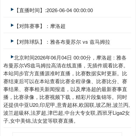
【直播时间】:2026-06-04 00:00:00
【对阵赛事】：摩洛超
【对阵球队】：雅各布曼苏尔 vs 兹马姆拉
北京时间2026年06月04日 00:00分，摩洛超 : 雅各
布曼苏尔VS兹马姆拉高清在线直播，无插件观看比赛。
本站同步官方直播源准时直播，比赛数据实时更新。比
赛结束后可以在本站查看比赛全程录像、比赛比分、赛
事结果、赛事相关新闻报道，以及摩洛超的最新赛事直
播，比赛录像，比赛视频下载，精彩片段集锦等。同时
还提供中亚U20,印尼甲,意青超杯,欧国联,玻乙附,波兰丙,
波兰超級杯,法罗超,津巴超,中台大专女联,西班牙Liga2女
子,女中美锦,法女篮等联赛直播。