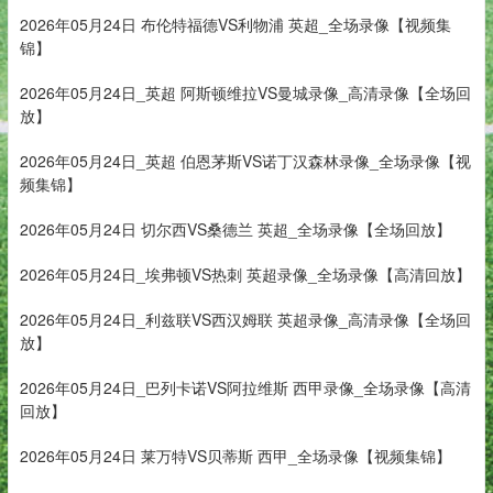
2026年05月24日 布伦特福德VS利物浦 英超_全场录像【视频集
锦】
2026年05月24日_英超 阿斯顿维拉VS曼城录像_高清录像【全场回
放】
2026年05月24日_英超 伯恩茅斯VS诺丁汉森林录像_全场录像【视
频集锦】
2026年05月24日 切尔西VS桑德兰 英超_全场录像【全场回放】
2026年05月24日_埃弗顿VS热刺 英超录像_全场录像【高清回放】
2026年05月24日_利兹联VS西汉姆联 英超录像_高清录像【全场回
放】
2026年05月24日_巴列卡诺VS阿拉维斯 西甲录像_全场录像【高清
回放】
2026年05月24日 莱万特VS贝蒂斯 西甲_全场录像【视频集锦】