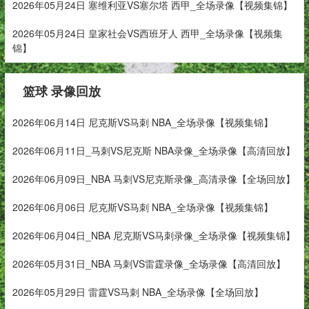
2026年05月24日 塞维利亚VS塞尔塔 西甲_全场录像【视频集锦】
2026年05月24日 皇家社会VS西班牙人 西甲_全场录像【视频集
锦】
篮球 录像回放
2026年06月14日 尼克斯VS马刺 NBA_全场录像【视频集锦】
2026年06月11日_马刺VS尼克斯 NBA录像_全场录像【高清回放】
2026年06月09日_NBA 马刺VS尼克斯录像_高清录像【全场回放】
2026年06月06日 尼克斯VS马刺 NBA_全场录像【视频集锦】
2026年06月04日_NBA 尼克斯VS马刺录像_全场录像【视频集锦】
2026年05月31日_NBA 马刺VS雷霆录像_全场录像【高清回放】
2026年05月29日 雷霆VS马刺 NBA_全场录像【全场回放】