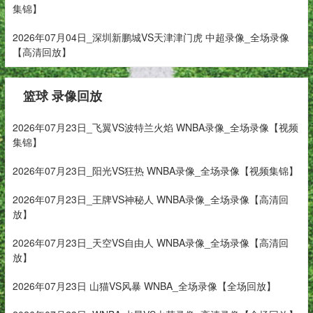
集锦】
2026年07月04日_深圳新鹏城VS天津津门虎 中超录像_全场录像
【高清回放】
篮球 录像回放
2026年07月23日_飞翼VS波特兰火焰 WNBA录像_全场录像【视频
集锦】
2026年07月23日_阳光VS狂热 WNBA录像_全场录像【视频集锦】
2026年07月23日_王牌VS神秘人 WNBA录像_全场录像【高清回
放】
2026年07月23日_天空VS自由人 WNBA录像_全场录像【高清回
放】
2026年07月23日 山猫VS风暴 WNBA_全场录像【全场回放】