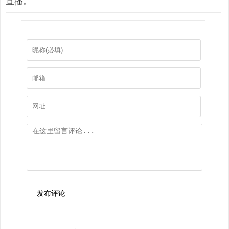
直播。
发布评论