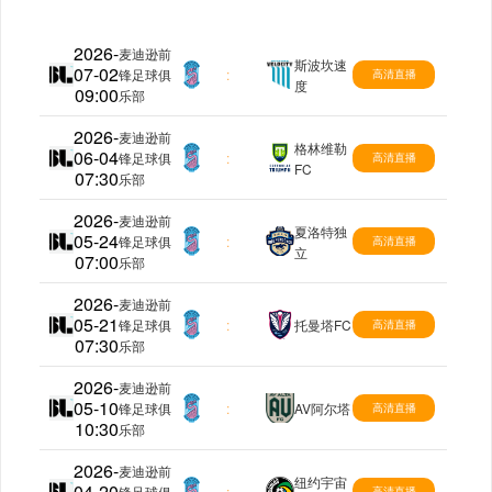
2026-
麦迪逊前
斯波坎速
07-02
美甲
锋足球俱
:
高清直播
度
09:00
乐部
2026-
麦迪逊前
格林维勒
06-04
美甲
锋足球俱
:
高清直播
FC
07:30
乐部
2026-
麦迪逊前
夏洛特独
05-24
美甲
锋足球俱
:
高清直播
立
07:00
乐部
2026-
麦迪逊前
05-21
美甲
锋足球俱
:
托曼塔FC
高清直播
07:30
乐部
2026-
麦迪逊前
05-10
美甲
锋足球俱
:
AV阿尔塔
高清直播
10:30
乐部
2026-
麦迪逊前
纽约宇宙
04-20
美甲
锋足球俱
:
高清直播