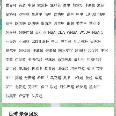
世界杯
英超
中超
欧冠杯
亚精英
西甲
加拿职
韩K联
澳超
足协杯
沙特联
哥斯甲
俄甲
西协甲
德甲
中甲
日职联
法甲
意甲
欧国联
欧协联
墨西超
波兰甲
俄超
委内甲
世亚预
阿曼联
阿联酋超
美职业
NBA
CBA
WNBA
WCBA
NBA-G
亚美超
亚洲杯
U23亚洲杯
中乙
中台联
英足总杯
美洲杯
摩尔甲
韩K2联
澳威超
香港超
国际友谊
越南联
印度超
中冠
泰超
伊朗超
卡塔尔联
巴林超
新加坡联
玻利甲
科威特联
蒙古超
柬埔超
科威甲
乌兹超
缅甸联
塔吉克超
葡甲
荷甲
比甲
挪超
丹麦超
希腊甲
乌克超
奥甲
白俄超
爱超
威超
罗甲
北爱超
克亚甲
保甲
以超
阿尔巴超
哈萨超
黑山甲
波黑甲
卢森甲
法罗超
足球 录像回放