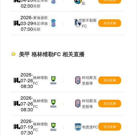
队
02:00
乐部
2026-
麦迪逊前
那不勒斯
03-29
美甲
锋足球俱
:
高清直播
FC
07:00
乐部
美甲 格林维勒FC 相关直播
2026-
格林维勒
科珀斯克
07-26
美甲
:
高清直播
FC
里斯蒂
08:30
2026-
格林维勒
科珀斯克
07-26
美甲
:
高清直播
FC
里斯蒂
08:30
2026-
格林维勒
07-19
美甲
:
韦恩堡FC
高清直播
FC
07:30