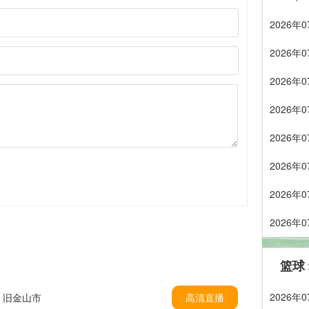
2026
2026
2026
2026
2026
2026
2026
2026
篮球
2026
旧金山市
高清直播