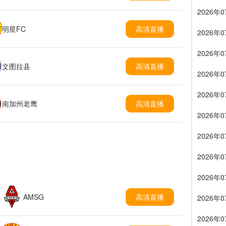
2026年
明星FC
高清直播
2026
2026
文图拉县
高清直播
2026年
2026年
南加州老鹰
高清直播
2026
2026年
2026年
2026年
AMSG
高清直播
2026年
2026年