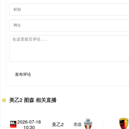
发布评论
美乙2 图森 相关直播
2026-07-18
美乙2
:
图森
10:30