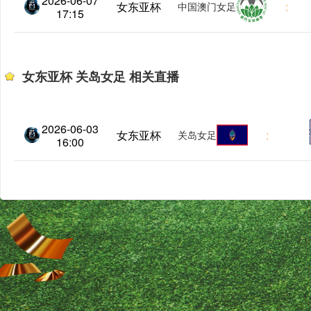
2026-06-07
女东亚杯
:
中国澳门女足
17:15
女东亚杯 关岛女足 相关直播
2026-06-03
女东亚杯
:
关岛女足
16:00