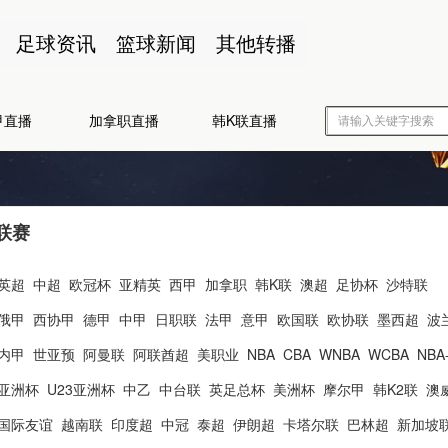
足球资讯
篮球新闻
其他转播
甲直播
加拿职直播
韩K联直播
联赛
英超
中超
欧冠杯
亚精英
西甲
加拿职
韩K联
澳超
足协杯
沙特联
俄甲
西协甲
德甲
中甲
日职联
法甲
意甲
欧国联
欧协联
墨西超
波
内甲
世亚预
阿曼联
阿联酋超
美职业
NBA
CBA
WNBA
WCBA
NBA
亚洲杯
U23亚洲杯
中乙
中台联
英足总杯
美洲杯
摩尔甲
韩K2联
澳
国际友谊
越南联
印度超
中冠
泰超
伊朗超
卡塔尔联
巴林超
新加坡