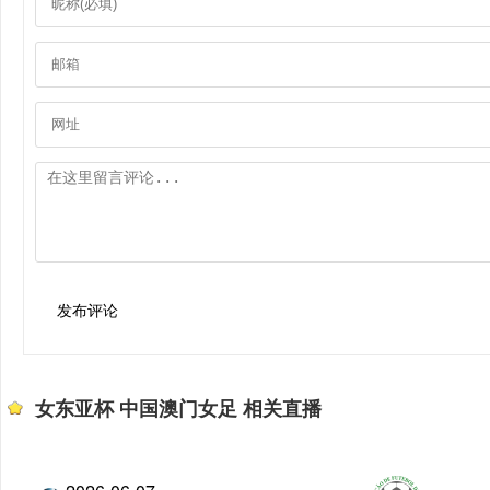
发布评论
女东亚杯 中国澳门女足 相关直播