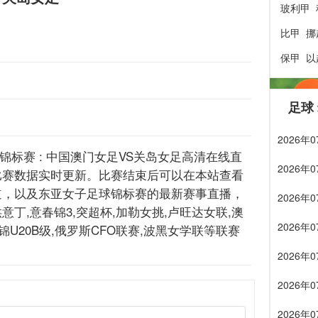
玻利甲
比甲
挪
保甲
以
足球
2026
足球锦标赛 : 中国澳门女足VS关岛女足高清在线直
2026
比赛数据实时更新。比赛结束后可以在本站查看
道，以及东亚女子足球锦标赛的最新赛事直播，
2026
,意春锦3,突超杯,加勒女挑,卢旺达女联,澳
2026
女锦U20B级,俄罗斯CFO联赛,波黑女学联等联赛
2026
2026
2026