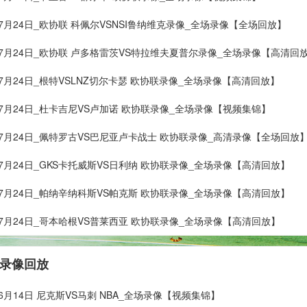
年07月24日_欧协联 科佩尔VSNSI鲁纳维克录像_全场录像【全场回放】
年07月24日_欧协联 卢多格雷茨VS特拉维夫夏普尔录像_全场录像【高清回
年07月24日_根特VSLNZ切尔卡瑟 欧协联录像_全场录像【高清回放】
年07月24日_杜卡吉尼VS卢加诺 欧协联录像_全场录像【视频集锦】
年07月24日_佩特罗古VS巴尼亚卢卡战士 欧协联录像_高清录像【全场回放
年07月24日_GKS卡托威斯VS日利纳 欧协联录像_全场录像【高清回放】
年07月24日_帕纳辛纳科斯VS帕克斯 欧协联录像_全场录像【高清回放】
年07月24日_哥本哈根VS普莱西亚 欧协联录像_全场录像【高清回放】
 录像回放
06月14日 尼克斯VS马刺 NBA_全场录像【视频集锦】