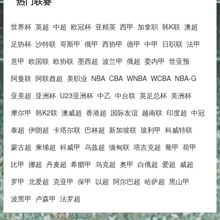
热门联赛
世界杯
英超
中超
欧冠杯
亚精英
西甲
加拿职
韩K联
澳超
足协杯
沙特联
哥斯甲
俄甲
西协甲
德甲
中甲
日职联
法甲
意甲
欧国联
欧协联
墨西超
波兰甲
俄超
委内甲
世亚预
阿曼联
阿联酋超
美职业
NBA
CBA
WNBA
WCBA
NBA-G
亚美超
亚洲杯
U23亚洲杯
中乙
中台联
英足总杯
美洲杯
摩尔甲
韩K2联
澳威超
香港超
国际友谊
越南联
印度超
中冠
泰超
伊朗超
卡塔尔联
巴林超
新加坡联
玻利甲
科威特联
蒙古超
柬埔超
科威甲
乌兹超
缅甸联
塔吉克超
葡甲
荷甲
比甲
挪超
丹麦超
希腊甲
乌克超
奥甲
白俄超
爱超
威超
罗甲
北爱超
克亚甲
保甲
以超
阿尔巴超
哈萨超
黑山甲
波黑甲
卢森甲
法罗超