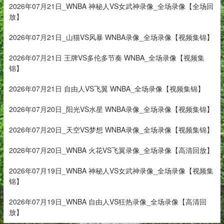
2026年07月21日_WNBA 神秘人VS女武神录像_全场录像【全场回
放】
2026年07月21日_山猫VS风暴 WNBA录像_全场录像【视频集锦】
2026年07月21日 王牌VS多伦多节奏 WNBA_全场录像【视频集
锦】
2026年07月21日 自由人VS飞翼 WNBA_全场录像【视频集锦】
2026年07月20日_阳光VS水星 WNBA录像_全场录像【视频集锦】
2026年07月20日_天空VS梦想 WNBA录像_全场录像【视频集锦】
2026年07月20日_WNBA 火花VS飞翼录像_全场录像【高清回放】
2026年07月19日_WNBA 神秘人VS女武神录像_全场录像【视频集
锦】
2026年07月19日_WNBA 自由人VS狂热录像_全场录像【高清回
放】