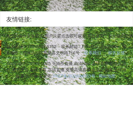
友情链接:
弃了传统的插件安装模式,用户只需点击即可观看,有效避免了安全隐患和
联系电话：176-0838-5752
联系邮箱：FUfcPGC@qq.com
联
系地址：西藏自治区凤凰县文明路716号
联系我们
留言反馈
Copyright © 2016-2025 无插件直播,高清NBA,足球赛事,极速无插
件,观看平台,在线体育,高清直播,免费高清赛事,低延迟直播,篮球视
频 版权所有 备案号:
川ICP备2020036383号
网站地图