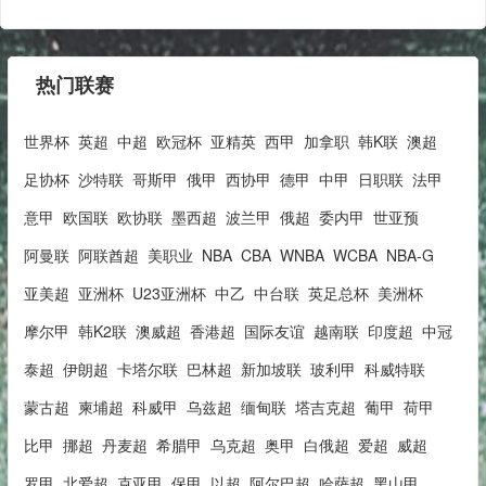
热门联赛
世界杯
英超
中超
欧冠杯
亚精英
西甲
加拿职
韩K联
澳超
足协杯
沙特联
哥斯甲
俄甲
西协甲
德甲
中甲
日职联
法甲
意甲
欧国联
欧协联
墨西超
波兰甲
俄超
委内甲
世亚预
阿曼联
阿联酋超
美职业
NBA
CBA
WNBA
WCBA
NBA-G
亚美超
亚洲杯
U23亚洲杯
中乙
中台联
英足总杯
美洲杯
摩尔甲
韩K2联
澳威超
香港超
国际友谊
越南联
印度超
中冠
泰超
伊朗超
卡塔尔联
巴林超
新加坡联
玻利甲
科威特联
蒙古超
柬埔超
科威甲
乌兹超
缅甸联
塔吉克超
葡甲
荷甲
比甲
挪超
丹麦超
希腊甲
乌克超
奥甲
白俄超
爱超
威超
罗甲
北爱超
克亚甲
保甲
以超
阿尔巴超
哈萨超
黑山甲