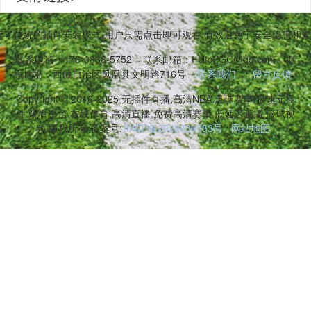
弃了传统的插件安装模式,用户只需点击即可观看,有效避免了安全隐患和
联系电话：176-0838-5752
联系邮箱：FUfcPGC@qq.com
联
系地址：西藏自治区凤凰县文明路716号
联系我们
留言反馈
Copyright © 2016-2025 无插件直播,高清NBA,足球赛事,极速无插
件,观看平台,在线体育,高清直播,免费高清赛事,低延迟直播,篮球视
频 版权所有 备案号:
川ICP备2020036383号
网站地图