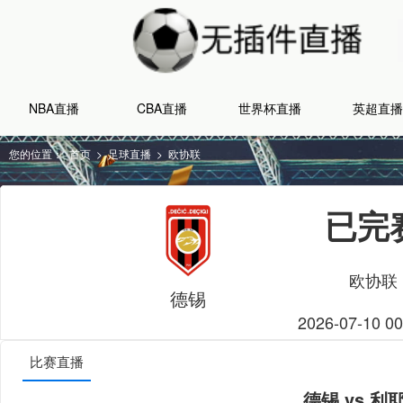
NBA直播
CBA直播
世界杯直播
英超直播
您的位置：
首页
>
足球直播
>
欧协联
已完
欧协联
德锡
2026-07-10 00
比赛直播
德锡 vs 利