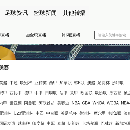
足球资讯
篮球新闻
其他转播
甲直播
加拿职直播
韩K联直播
联赛
英超
中超
欧冠杯
亚精英
西甲
加拿职
韩K联
澳超
足协杯
沙特联
俄甲
西协甲
德甲
中甲
日职联
法甲
意甲
欧国联
欧协联
墨西超
波
内甲
世亚预
阿曼联
阿联酋超
美职业
NBA
CBA
WNBA
WCBA
NBA
亚洲杯
U23亚洲杯
中乙
中台联
英足总杯
美洲杯
摩尔甲
韩K2联
澳
国际友谊
越南联
印度超
中冠
泰超
伊朗超
卡塔尔联
巴林超
新加坡