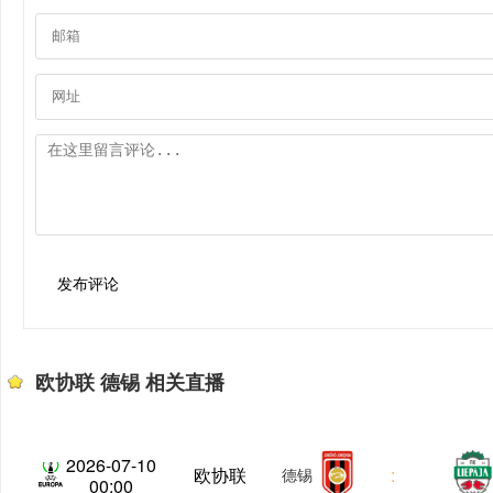
发布评论
欧协联 德锡 相关直播
2026-07-10
欧协联
:
德锡
00:00