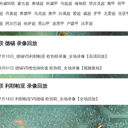
科威特联
蒙古超
柬埔超
科威甲
乌兹超
缅甸联
塔吉克超
葡甲
荷甲
超
丹麦超
希腊甲
乌克超
奥甲
白俄超
爱超
威超
罗甲
北爱超
克亚
超
阿尔巴超
哈萨超
黑山甲
波黑甲
卢森甲
法罗超
联 德锡 录像回放
年07月10日_德锡VS利耶帕亚 欧协联录像_全场录像【高清回放】
年08月01日 德锡VS维也纳快速 欧协联_全场录像【视频集锦】
联 利耶帕亚 录像回放
年07月16日 利耶帕亚VS德锡 欧协联_全场录像【全场回放】