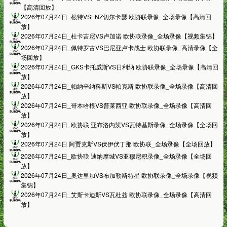
【高清回放】
2026年07月24日_根特VSLNZ切尔卡瑟 欧协联录像_全场录像【高清回
放】
2026年07月24日_杜卡吉尼VS卢加诺 欧协联录像_全场录像【视频集锦】
2026年07月24日_佩特罗古VS巴尼亚卢卡战士 欧协联录像_高清录像【全
场回放】
2026年07月24日_GKS卡托威斯VS日利纳 欧协联录像_全场录像【高清回
放】
2026年07月24日_帕纳辛纳科斯VS帕克斯 欧协联录像_全场录像【高清回
放】
2026年07月24日_哥本哈根VS普莱西亚 欧协联录像_全场录像【高清回
放】
2026年07月24日_欧协联 亚布洛内茨VS瓦特基斯录像_全场录像【全场回
放】
2026年07月24日 阿贾克斯VS伏伊伏丁那 欧协联_全场录像【全场回放】
2026年07月24日_欧协联 迪纳摩城VS亚穆尼积录像_全场录像【全场回
放】
2026年07月24日_奥达里加VS布加勒斯特星 欧协联录像_全场录像【视频
集锦】
2026年07月24日_艾斯卡迪斯VS瓦杜兹 欧协联录像_全场录像【高清回
放】