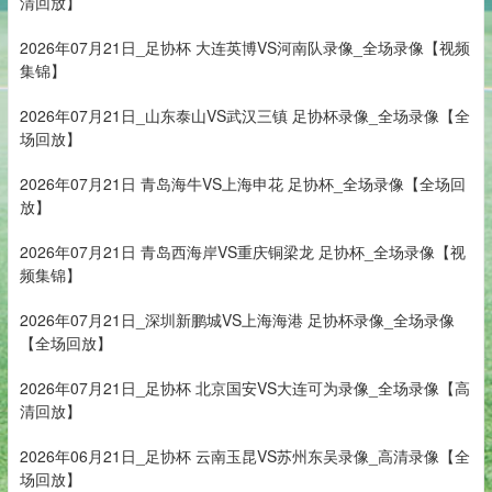
清回放】
2026年07月21日_足协杯 大连英博VS河南队录像_全场录像【视频
集锦】
2026年07月21日_山东泰山VS武汉三镇 足协杯录像_全场录像【全
场回放】
2026年07月21日 青岛海牛VS上海申花 足协杯_全场录像【全场回
放】
2026年07月21日 青岛西海岸VS重庆铜梁龙 足协杯_全场录像【视
频集锦】
2026年07月21日_深圳新鹏城VS上海海港 足协杯录像_全场录像
【全场回放】
2026年07月21日_足协杯 北京国安VS大连可为录像_全场录像【高
清回放】
2026年06月21日_足协杯 云南玉昆VS苏州东吴录像_高清录像【全
场回放】