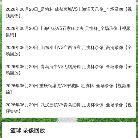
2026年06月20日_足协杯 成都蓉城VS上海泽天录像_全场录像【视
频集锦】
2026年06月20日 上海申花VS石家庄功夫 足协杯_全场录像【视频
集锦】
2026年06月20日_山东泰山VS广西恒宸 足协杯录像_高清录像【全
场回放】
2026年06月20日_青岛海牛VS无锡吴钩 足协杯录像_全场录像【全
场回放】
2026年06月20日 重庆铜梁龙VS宁波队 足协杯_全场录像【视频集
锦】
2026年06月20日_武汉三镇VS青岛红狮 足协杯录像_全场录像【视
频集锦】
篮球 录像回放