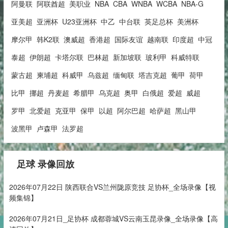
阿曼联
阿联酋超
美职业
NBA
CBA
WNBA
WCBA
NBA-G
亚美超
亚洲杯
U23亚洲杯
中乙
中台联
英足总杯
美洲杯
摩尔甲
韩K2联
澳威超
香港超
国际友谊
越南联
印度超
中冠
泰超
伊朗超
卡塔尔联
巴林超
新加坡联
玻利甲
科威特联
蒙古超
柬埔超
科威甲
乌兹超
缅甸联
塔吉克超
葡甲
荷甲
比甲
挪超
丹麦超
希腊甲
乌克超
奥甲
白俄超
爱超
威超
罗甲
北爱超
克亚甲
保甲
以超
阿尔巴超
哈萨超
黑山甲
波黑甲
卢森甲
法罗超
足球 录像回放
2026年07月22日 陕西联合VS兰州陇原竞技 足协杯_全场录像【视
频集锦】
2026年07月21日_足协杯 成都蓉城VS云南玉昆录像_全场录像【高