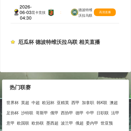
2026-
德波特维
06-03
厄瓜杯
昆卡竞技
:
高清直播
沃拉乌联
04:30
厄瓜杯 德波特维沃拉乌联 相关直播
热门联赛
世界杯
英超
中超
欧冠杯
亚精英
西甲
加拿职
韩K联
澳超
足协杯
沙特联
哥斯甲
俄甲
西协甲
德甲
中甲
日职联
法甲
意甲
欧国联
欧协联
墨西超
波兰甲
俄超
委内甲
世亚预