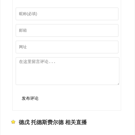
发布评论
德戊 托德斯费尔德 相关直播