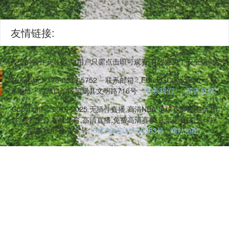
友情链接:
弃了传统的插件安装模式,用户只需点击即可观看,有效避免了安全隐患和
联系电话：176-0838-5752
联系邮箱：FUfcPGC@qq.com
联
系地址：西藏自治区凤凰县文明路716号
联系我们
留言反馈
Copyright © 2016-2025 无插件直播,高清NBA,足球赛事,极速无插
件,观看平台,在线体育,高清直播,免费高清赛事,低延迟直播,篮球视
频 版权所有 备案号:
川ICP备2020036383号
网站地图