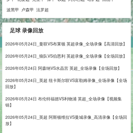
波黑甲
卢森甲
法罗超
足球 录像回放
2026年05月24日_曼联VS布莱顿 英超录像_全场录像【高清回放】
2026年05月24日_狼队VS伯恩利 英超录像_全场录像【全场回放】
2026年05月24日 阿森纳VS水晶宫 英超_全场录像【全场回放】
2026年05月24日_英超 纽卡斯尔联VS富勒姆录像_全场录像【全场
回放】
2026年05月24日 布伦特福德VS利物浦 英超_全场录像【视频集
锦】
2026年05月24日_英超 阿斯顿维拉VS曼城录像_高清录像【全场回
放】