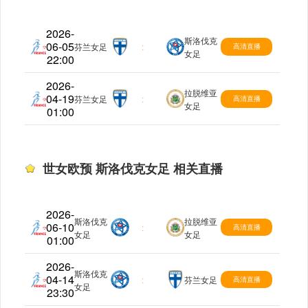
2026-
斯洛伐克
06-05
世女欧预
芬兰女足
:
高清直播
女足
22:00
2026-
拉脱维亚
04-19
世女欧预
芬兰女足
:
高清直播
女足
01:00
世女欧预 斯洛伐克女足 相关直播
2026-
斯洛伐克
拉脱维亚
06-10
世女欧预
:
高清直播
女足
女足
01:00
2026-
斯洛伐克
04-14
世女欧预
:
芬兰女足
高清直播
女足
23:30