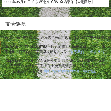
2026年05月12日 广东VS北京 CBA_全场录像【全场回放】
友情链接:
弃了传统的插件安装模式,用户只需点击即可观看,有效避免了安全隐患和
联系电话：176-0838-5752
联系邮箱：FUfcPGC@qq.com
联
系地址：西藏自治区凤凰县文明路716号
联系我们
留言反馈
Copyright © 2016-2025 无插件直播,高清NBA,足球赛事,极速无插
件,观看平台,在线体育,高清直播,免费高清赛事,低延迟直播,篮球视
频 版权所有 备案号:
川ICP备2020036383号
网站地图