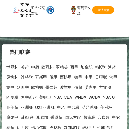
2026-
斯洛伐克
葡萄牙女
03-08
世女欧预
:
高清直播
女足
足
00:00
热门联赛
世界杯
英超
中超
欧冠杯
亚精英
西甲
加拿职
韩K联
澳超
足协杯
沙特联
哥斯甲
俄甲
西协甲
德甲
中甲
日职联
法甲
意甲
欧国联
欧协联
墨西超
波兰甲
俄超
委内甲
世亚预
阿曼联
阿联酋超
美职业
NBA
CBA
WNBA
WCBA
NBA-G
亚美超
亚洲杯
U23亚洲杯
中乙
中台联
英足总杯
美洲杯
摩尔甲
韩K2联
澳威超
香港超
国际友谊
越南联
印度超
中冠
泰超
伊朗超
卡塔尔联
巴林超
新加坡联
玻利甲
科威特联