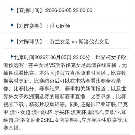
【直播时间】:2026-06-05 22:00:00
【对阵赛事】：世女欧预
【对阵球队】：芬兰女足 vs 斯洛伐克女足
北京时间2026年06月05日 22:00分，世界杯女子欧
洲预选赛 : 芬兰女足VS斯洛伐克女足高清在线直播，无
插件观看比赛。本站同步官方直播源准时直播，比赛数
据实时更新。比赛结束后可以在本站查看比赛全程录
像、比赛比分、赛事结果、赛事相关新闻报道，以及世
界杯女子欧洲预选赛的最新赛事直播，比赛录像，比赛
视频下载，精彩片段集锦等。同时还提供巴亚诺联,巴克
甲,澳亚女超,澳西联杯,牙买杯,澳黄杯,塞浦乙,美职业,加
纳超,斯洛文尼亚2SKL,女南美锦标,立陶宛学生联赛等联
赛直播。