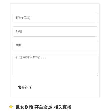
发布评论
世女欧预 芬兰女足 相关直播