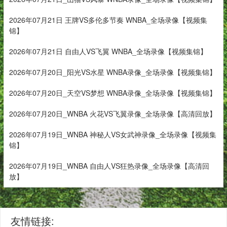
2026年07月21日 王牌VS多伦多节奏 WNBA_全场录像【视频集
锦】
2026年07月21日 自由人VS飞翼 WNBA_全场录像【视频集锦】
2026年07月20日_阳光VS水星 WNBA录像_全场录像【视频集锦】
2026年07月20日_天空VS梦想 WNBA录像_全场录像【视频集锦】
2026年07月20日_WNBA 火花VS飞翼录像_全场录像【高清回放】
2026年07月19日_WNBA 神秘人VS女武神录像_全场录像【视频集
锦】
2026年07月19日_WNBA 自由人VS狂热录像_全场录像【高清回
放】
友情链接: