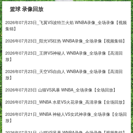
篮球 录像回放
2026年07月23日_飞翼VS波特兰火焰 WNBA录像_全场录像【视频
集锦】
2026年07月23日_阳光VS狂热 WNBA录像_全场录像【视频集锦】
2026年07月23日_王牌VS神秘人 WNBA录像_全场录像【高清回
放】
2026年07月23日_天空VS自由人 WNBA录像_全场录像【高清回
放】
2026年07月23日 山猫VS风暴 WNBA_全场录像【全场回放】
2026年07月23日_WNBA 水星VS火花录像_高清录像【全场回放】
2026年07月21日_WNBA 神秘人VS女武神录像_全场录像【全场回
放】
2026年07月21日_山猫VS风暴 WNBA录像_全场录像【视频集锦】