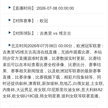
【直播时间】:2026-07-08 03:00:00
【对阵赛事】：欧冠
【对阵球队】：吉奥里 vs 维京古
北京时间2026年07月08日 03:00分，欧洲冠军联赛 :
吉奥里VS维京古高清在线直播，无插件观看比赛。本站
同步官方直播源准时直播，比赛数据实时更新。比赛结
束后可以在本站查看比赛全程录像、比赛比分、赛事结
果、赛事相关新闻报道，以及欧洲冠军联赛的最新赛事
直播，比赛录像，比赛视频下载，精彩片段集锦等。同
时还提供叙杯,澳青联,新加坡杯,危地乙,白俄女超,土女联,
内鲁杯,大运男足,肯女联,印尼斯里坎迪女杯,意大利杯A2
女杯,欧女锦U18C级,韩女明星賽,玻利女联等联赛直播。