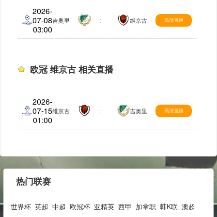
2026-
07-08
欧冠
吉奥里
:
维京古
高清直播
03:00
欧冠 维京古 相关直播
2026-
07-15
欧冠
维京古
:
吉奥里
高清直播
01:00
热门联赛
世界杯
英超
中超
欧冠杯
亚精英
西甲
加拿职
韩K联
澳超