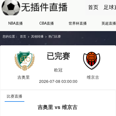
首页
足球
NBA直播
CBA直播
世界杯直播
英超直播
您的位置：
首页
>
其他转播
>
热门比赛
已完赛
欧冠
吉奥里
维京古
2026-07-08 03:00:00
比赛直播
吉奥里 vs 维京古