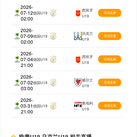
2026-
西班牙
07-12
欧青U19
德国U19
:
高清直播
U19
02:00
2026-
乌克兰
07-09
欧青U19
德国U19
:
高清直播
U19
02:00
2026-
西班牙
07-04
欧青U19
德国U19
:
高清直播
U19
21:00
2026-
威尔士
07-02
欧青U19
德国U19
:
高清直播
U19
03:00
2026-
奥地利
03-31
欧青U19
德国U19
:
高清直播
U19
21:00
欧青U19 乌克兰U19 相关直播