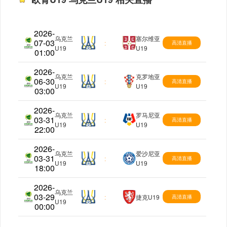
2026-
乌克兰
塞尔维亚
07-03
欧青U19
:
高清直播
U19
U19
01:00
2026-
乌克兰
克罗地亚
06-30
欧青U19
:
高清直播
U19
U19
03:00
2026-
乌克兰
罗马尼亚
03-31
欧青U19
:
高清直播
U19
U19
22:00
2026-
乌克兰
爱沙尼亚
03-31
欧青U19
:
高清直播
U19
U19
18:00
2026-
乌克兰
03-29
欧青U19
:
捷克U19
高清直播
U19
00:00