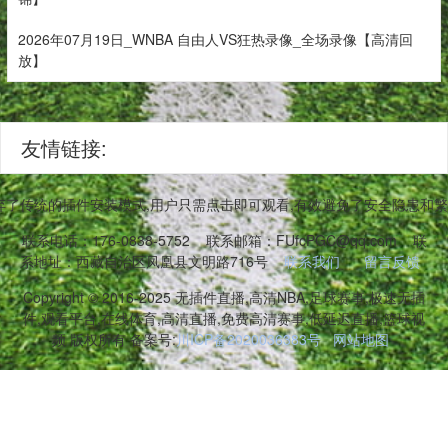
2026年07月19日_WNBA 自由人VS狂热录像_全场录像【高清回
放】
友情链接:
弃了传统的插件安装模式,用户只需点击即可观看,有效避免了安全隐患和
联系电话：176-0838-5752
联系邮箱：FUfcPGC@qq.com
联
系地址：西藏自治区凤凰县文明路716号
联系我们
留言反馈
Copyright © 2016-2025 无插件直播,高清NBA,足球赛事,极速无插
件,观看平台,在线体育,高清直播,免费高清赛事,低延迟直播,篮球视
频 版权所有 备案号:
川ICP备2020036383号
网站地图