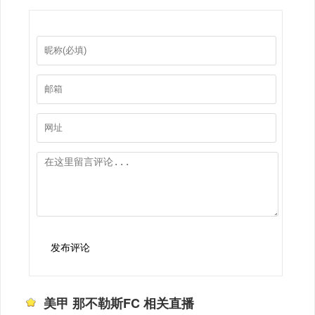
发布评论
美甲 那不勒斯FC 相关直播