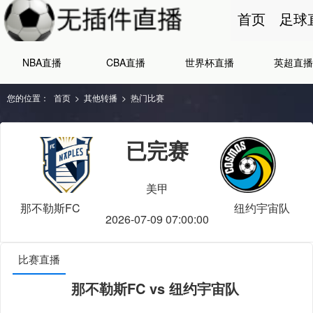
首页
足球
NBA直播
CBA直播
世界杯直播
英超直播
您的位置：
首页
>
其他转播
>
热门比赛
已完赛
美甲
那不勒斯FC
纽约宇宙队
2026-07-09 07:00:00
比赛直播
那不勒斯FC vs 纽约宇宙队