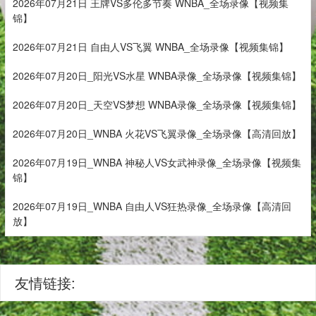
2026年07月21日 王牌VS多伦多节奏 WNBA_全场录像【视频集
锦】
2026年07月21日 自由人VS飞翼 WNBA_全场录像【视频集锦】
2026年07月20日_阳光VS水星 WNBA录像_全场录像【视频集锦】
2026年07月20日_天空VS梦想 WNBA录像_全场录像【视频集锦】
2026年07月20日_WNBA 火花VS飞翼录像_全场录像【高清回放】
2026年07月19日_WNBA 神秘人VS女武神录像_全场录像【视频集
锦】
2026年07月19日_WNBA 自由人VS狂热录像_全场录像【高清回
放】
友情链接: