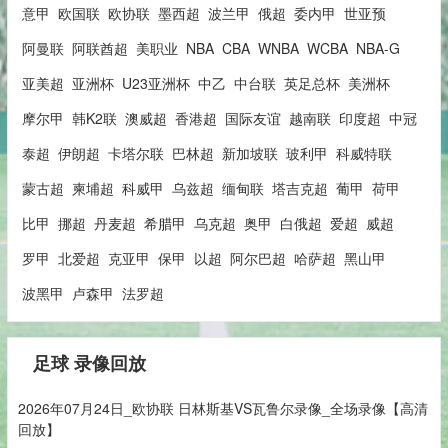
意甲
欧国联
欧协联
墨西超
波兰甲
俄超
委内甲
世亚预
阿曼联
阿联酋超
美职业
NBA
CBA
WNBA
WCBA
NBA-G
亚美超
亚洲杯
U23亚洲杯
中乙
中台联
英足总杯
美洲杯
摩尔甲
韩K2联
澳威超
香港超
国际友谊
越南联
印度超
中冠
泰超
伊朗超
卡塔尔联
巴林超
新加坡联
玻利甲
科威特联
蒙古超
柬埔超
科威甲
乌兹超
缅甸联
塔吉克超
葡甲
荷甲
比甲
挪超
丹麦超
希腊甲
乌克超
奥甲
白俄超
爱超
威超
罗甲
北爱超
克亚甲
保甲
以超
阿尔巴超
哈萨超
黑山甲
波黑甲
卢森甲
法罗超
足球 录像回放
2026年07月24日_欧协联 日林斯基VS瓦鲁尔录像_全场录像【高清
回放】