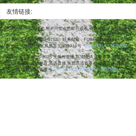
友情链接:
弃了传统的插件安装模式,用户只需点击即可观看,有效避免了安全隐患和
联系电话：176-0838-5752
联系邮箱：FUfcPGC@qq.com
联
系地址：西藏自治区凤凰县文明路716号
联系我们
留言反馈
Copyright © 2016-2025 无插件直播,高清NBA,足球赛事,极速无插
件,观看平台,在线体育,高清直播,免费高清赛事,低延迟直播,篮球视
频 版权所有 备案号:
川ICP备2020036383号
网站地图