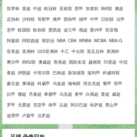
世界杯
英超
中超
欧冠杯
亚精英
西甲
加拿职
韩K联
澳超
足协杯
沙特联
哥斯甲
俄甲
西协甲
德甲
中甲
日职联
法甲
意甲
欧国联
欧协联
墨西超
波兰甲
俄超
委内甲
世亚预
阿曼联
阿联酋超
美职业
NBA
CBA
WNBA
WCBA
NBA-G
亚美超
亚洲杯
U23亚洲杯
中乙
中台联
英足总杯
美洲杯
摩尔甲
韩K2联
澳威超
香港超
国际友谊
越南联
印度超
中冠
泰超
伊朗超
卡塔尔联
巴林超
新加坡联
玻利甲
科威特联
蒙古超
柬埔超
科威甲
乌兹超
缅甸联
塔吉克超
葡甲
荷甲
比甲
挪超
丹麦超
希腊甲
乌克超
奥甲
白俄超
爱超
威超
罗甲
北爱超
克亚甲
保甲
以超
阿尔巴超
哈萨超
黑山甲
波黑甲
卢森甲
法罗超
足球 录像回放