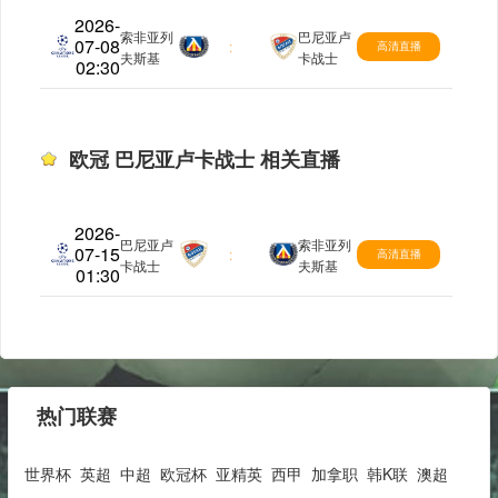
2026-
索非亚列
巴尼亚卢
07-08
欧冠
:
高清直播
夫斯基
卡战士
02:30
欧冠 巴尼亚卢卡战士 相关直播
2026-
巴尼亚卢
索非亚列
07-15
欧冠
:
高清直播
卡战士
夫斯基
01:30
热门联赛
世界杯
英超
中超
欧冠杯
亚精英
西甲
加拿职
韩K联
澳超