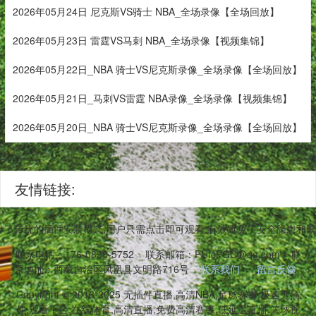
2026年05月24日 尼克斯VS骑士 NBA_全场录像【全场回放】
2026年05月23日 雷霆VS马刺 NBA_全场录像【视频集锦】
2026年05月22日_NBA 骑士VS尼克斯录像_全场录像【全场回放】
2026年05月21日_马刺VS雷霆 NBA录像_全场录像【视频集锦】
2026年05月20日_NBA 骑士VS尼克斯录像_全场录像【全场回放】
友情链接:
弃了传统的插件安装模式,用户只需点击即可观看,有效避免了安全隐患和
联系电话：176-0838-5752
联系邮箱：FUfcPGC@qq.com
联
系地址：西藏自治区凤凰县文明路716号
联系我们
留言反馈
Copyright © 2016-2025 无插件直播,高清NBA,足球赛事,极速无插
件,观看平台,在线体育,高清直播,免费高清赛事,低延迟直播,篮球视