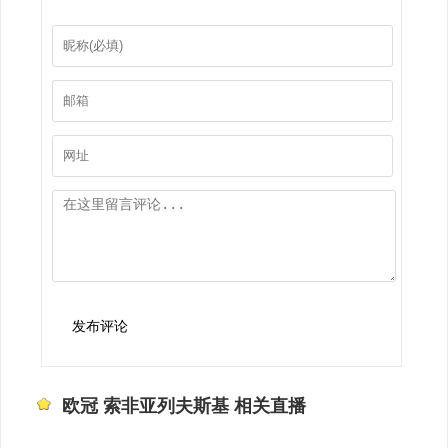
发布评论
欧冠 索非亚列夫斯基 相关直播