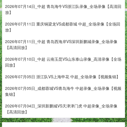
2026年07月14日_中超 青岛海牛VS浙江队录像_全场录像【高清回
放】
2026年07月11日 重庆铜梁龙VS成都蓉城 中超_全场录像【全场回
放】
2026年07月11日_中超 青岛西海岸VS深圳新鹏城录像_全场录像
【高清回放】
2026年07月10日_中超 云南玉昆VS山东泰山录像_高清录像【全场
回放】
2026年07月05日 浙江队VS上海申花 中超_全场录像【视频集锦】
2026年07月05日_成都蓉城VS青岛海牛 中超录像_全场录像【视频
集锦】
2026年07月04日_深圳新鹏城VS天津津门虎 中超录像_全场录像
【高清回放】