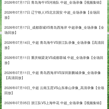
2026年07月17日 青岛海牛VS河南队 中超_全场录像【视频集锦】
2026年07月17日 辽宁铁人VS北京国安 中超_全场录像【全场回
放】
2026年07月17日_成都蓉城VS青岛西海岸 中超录像_全场录像【全
场回放】
2026年07月14日_中超 青岛海牛VS浙江队录像_全场录像【高清回
放】
2026年07月11日 重庆铜梁龙VS成都蓉城 中超_全场录像【全场回
放】
2026年07月11日_中超 青岛西海岸VS深圳新鹏城录像_全场录像
【高清回放】
2026年07月10日_中超 云南玉昆VS山东泰山录像_高清录像【全场
回放】
2026年07月05日 浙江队VS上海申花 中超_全场录像【视频集锦】