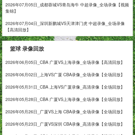
2026年07月05日_成都蓉城VS青岛海牛 中超录像_全场录像【视频
集锦】
2026年07月04日_深圳新鹏城VS天津津门虎 中超录像_全场录像
【高清回放】
篮球 录像回放
2026年06月05日_CBA 广厦VS上海录像_全场录像【高清回放】
2026年06月02日_上海VS广厦 CBA录像_全场录像【全场回放】
2026年05月31日_CBA 上海VS广厦录像_高清录像【全场回放】
2026年05月28日_CBA 广厦VS上海录像_全场录像【全场回放】
2026年05月26日_广厦VS上海 CBA录像_全场录像【全场回放】
2026年05月23日_广厦VS深圳 CBA录像_高清录像【全场回放】