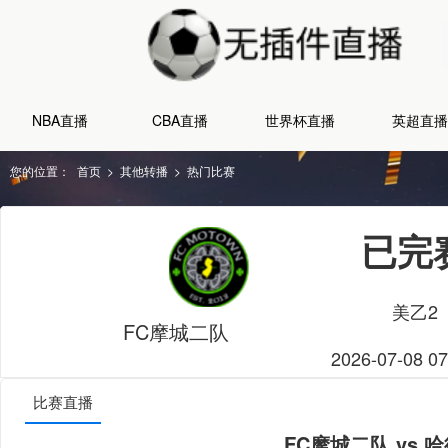
NBA直播
CBA直播
世界杯直播
英超直播
您的位置：
首页
>
其他转播
>
热门比赛
已完
美乙2
FC摩城二队
2026-07-08 07
比赛直播
FC摩城二队 vs 