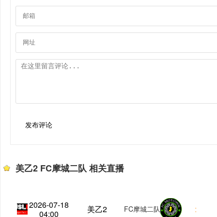
发布评论
美乙2 FC摩城二队 相关直播
2026-07-18
美乙2
:
FC摩城二队
04:00