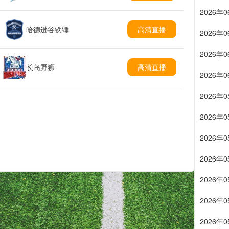
2026年
哈德逊谷铁锤
高清直播
2026年
2026年
长岛野狮
高清直播
2026年
2026年
2026年
2026年
2026年
2026年
2026年
2026年