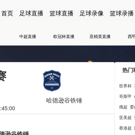
首页
足球直播
篮球直播
足球录像
篮球录播
中超直播
欧冠杯直播
亚精英直播
西
热门
赛
世界杯
哥斯甲
哈德逊谷铁锤
俄超
委
:45:00
亚美超
香港超
哈德逊谷铁锤