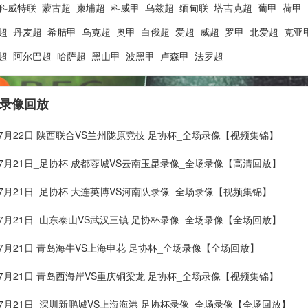
科威特联
蒙古超
柬埔超
科威甲
乌兹超
缅甸联
塔吉克超
葡甲
荷甲
超
丹麦超
希腊甲
乌克超
奥甲
白俄超
爱超
威超
罗甲
北爱超
克亚
超
阿尔巴超
哈萨超
黑山甲
波黑甲
卢森甲
法罗超
 录像回放
年07月22日 陕西联合VS兰州陇原竞技 足协杯_全场录像【视频集锦】
年07月21日_足协杯 成都蓉城VS云南玉昆录像_全场录像【高清回放】
年07月21日_足协杯 大连英博VS河南队录像_全场录像【视频集锦】
年07月21日_山东泰山VS武汉三镇 足协杯录像_全场录像【全场回放】
年07月21日 青岛海牛VS上海申花 足协杯_全场录像【全场回放】
年07月21日 青岛西海岸VS重庆铜梁龙 足协杯_全场录像【视频集锦】
年07月21日_深圳新鹏城VS上海海港 足协杯录像_全场录像【全场回放】