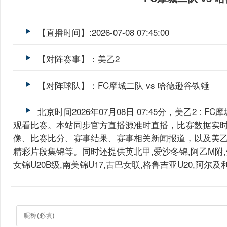
【直播时间】:2026-07-08 07:45:00
【对阵赛事】：美乙2
【对阵球队】：FC摩城二队 vs 哈德逊谷铁锤
北京时间2026年07月08日 07:45分，美乙2 
观看比赛。本站同步官方直播源准时直播，比赛数据实
像、比赛比分、赛事结果、赛事相关新闻报道，以及美乙
精彩片段集锦等。同时还提供英北甲,爱沙冬锦,阿乙M附,全
女锦U20B级,南美锦U17,古巴女联,格鲁吉亚U20,阿