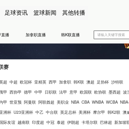
足球资讯
篮球新闻
其他转播
甲直播
加拿职直播
韩K联直播
联赛
英超
中超
欧冠杯
亚精英
西甲
加拿职
韩K联
澳超
足协杯
沙特联
俄甲
西协甲
德甲
中甲
日职联
法甲
意甲
欧国联
欧协联
墨西超
波
内甲
世亚预
阿曼联
阿联酋超
美职业
NBA
CBA
WNBA
WCBA
NBA
亚洲杯
U23亚洲杯
中乙
中台联
英足总杯
美洲杯
摩尔甲
韩K2联
澳
国际友谊
越南联
印度超
中冠
泰超
伊朗超
卡塔尔联
巴林超
新加坡