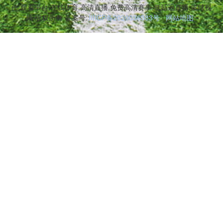
件,观看平台,在线体育,高清直播,免费高清赛事,低延迟直播,篮球视
频 版权所有 备案号:
川ICP备2020036383号
网站地图