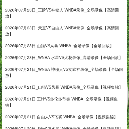
2026年07月23日_王牌VS神秘人 WNBA录像_全场录像【高清回
放】
2026年07月23日_天空VS自由人 WNBA录像_全场录像【高清回
放】
2026年07月23日 山猫VS风暴 WNBA_全场录像【全场回放】
2026年07月23日_WNBA 水星VS火花录像_高清录像【全场回放】
2026年07月21日_WNBA 神秘人VS女武神录像_全场录像【全场回
放】
2026年07月21日_山猫VS风暴 WNBA录像_全场录像【视频集锦】
2026年07月21日 王牌VS多伦多节奏 WNBA_全场录像【视频集
锦】
2026年07月21日 自由人VS飞翼 WNBA_全场录像【视频集锦】
2026年07月20日_阳光VS水星 WNBA录像_全场录像【视频集锦】