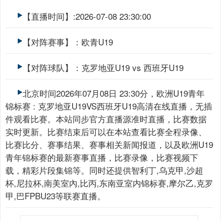
【直播时间】:2026-07-08 23:30:00
【对阵赛事】：欧青U19
【对阵球队】：克罗地亚U19 vs 西班牙U19
北京时间2026年07月08日 23:30分，欧洲U19青年
锦标赛 : 克罗地亚U19VS西班牙U19高清在线直播，无插
件观看比赛。本站同步官方直播源准时直播，比赛数据
实时更新。比赛结束后可以在本站查看比赛全程录像、
比赛比分、赛事结果、赛事相关新闻报道，以及欧洲U19
青年锦标赛的最新赛事直播，比赛录像，比赛视频下
载，精彩片段集锦等。同时还提供智利丁,乌克甲,沙超
杯,尼拉杯,南美室內,比丙,东南亚室内锦标赛,摩尔乙,克罗
甲,巴FPBU23等联赛直播。