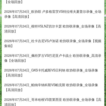
【全场回放】
2026年07月24日_欧协联 卢多格雷茨VS特拉维夫夏普尔录像_全场
录像【高清回放】
2026年07月24日_根特VSLNZ切尔卡瑟 欧协联录像_全场录像【高
清回放】
2026年07月24日_杜卡吉尼VS卢加诺 欧协联录像_全场录像【视频
集锦】
2026年07月24日_佩特罗古VS巴尼亚卢卡战士 欧协联录像_高清录
像【全场回放】
2026年07月24日_GKS卡托威斯VS日利纳 欧协联录像_全场录像
【高清回放】
2026年07月24日_帕纳辛纳科斯VS帕克斯 欧协联录像_全场录像
【高清回放】
2026年07月24日_哥本哈根VS普莱西亚 欧协联录像_全场录像【高
清回放】